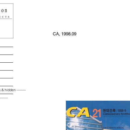
CA, 1998.09
ts & hidden --------
------