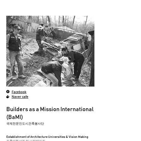
Facebook
Naver cafe
Builders as a Mission International
(BaMI)
​국제전문인도시건축봉사단
Establishment of Architecture Universities & Vision Making​​