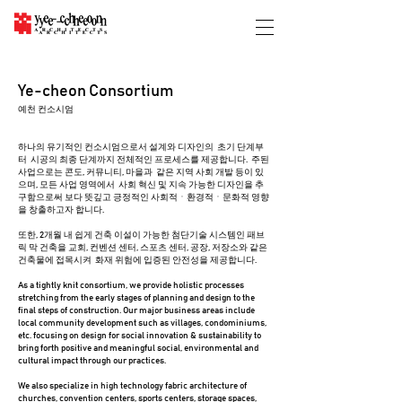
Ye-cheon Consortium
예천 컨소시엄
하나의 유기적인 컨소시엄으로서 설계와 디자인의 초기 단계부
터 시공의 최종 단계까지 전체적인 프로세스를 제공합니다. 주된
사업으로는 콘도, 커뮤니티, 마을과 같은 지역 사회 개발 등이 있
으며, 모든 사업 영역에서 사회 혁신 및 지속 가능한 디자인을 추
구함으로써 보다 뜻깊고 긍정적인 사회적ㆍ환경적ㆍ문화적 영향
을 창출하고자 합니다.
또한, 2개월 내 쉽게 건축 이설이 가능한 첨단기술 시스템인 패브
릭 막 건축을 교회, 컨벤션 센터, 스포츠 센터, 공장, 저장소와 같은
건축물에 접목시켜 화재 위험에 입증된 안전성을 제공합니다.
As a tightly knit consortium, we provide holistic processes
stretching from the early stages of planning and design to the
final steps of construction. Our major business areas include
local community development such as villages, condominiums,
etc. focusing on design for social innovation & sustainability to
bring forth positive and meaningful social, environmental and
cultural impact through our practices.
We also specialize in high technology fabric architecture of
churches, convention centers, sports centers, storage spaces,