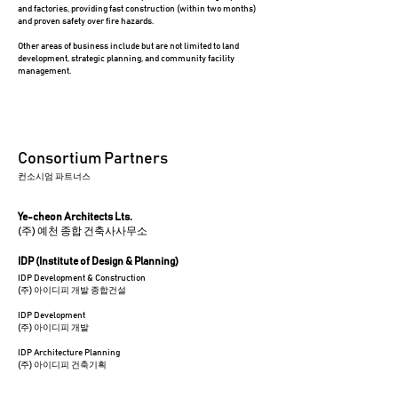
and factories, providing fast construction (within two months)
and proven safety over fire hazards.​
Other areas of business include but are not limited to land
development, strategic planning, and community facility
management.
Consortium Partners​
컨소시엄 파트너스
Ye-cheon Architects Lts.
(주) 예천 종합 건축사사무소
IDP (Institute of Design & Planning)
IDP Development & Construction
(주) 아이디피 개발 종합건설
IDP Development
(주) 아이디피 개발
IDP Architecture Planning
(주) 아이디피 건축기획